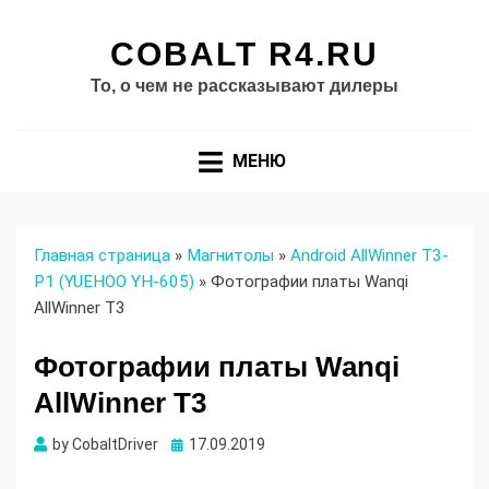
COBALT R4.RU
То, о чем не рассказывают дилеры
МЕНЮ
Главная страница
»
Магнитолы
»
Android AllWinner T3-
P1 (YUEHOO YH-605)
»
Фотографии платы Wanqi
AllWinner T3
Фотографии платы Wanqi
AllWinner T3
Опубликовано
by
CobaltDriver
17.09.2019