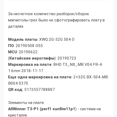
За несчетное количество разборок/сборок
магнитолы грех было не сфотографировать плату в
деталях.
Модель платы
: XWQ 2G-32G 504 O
ПО
: 20190508 O55
MCU
: 20190622
(
Китайские иероглифы
): 20190723
Маркировка на плате
: BHD T3_NX_MB V04 FR-4
1.6mm 2018-11-17
Еще одна маркировка на плате:
2+32G BX-504-MB
B004 0370
QR код:
5172557788887
Элементы на плате:
AllWinner T3-P1 (perf1 sun8iw11p1
) - система на
кристалле