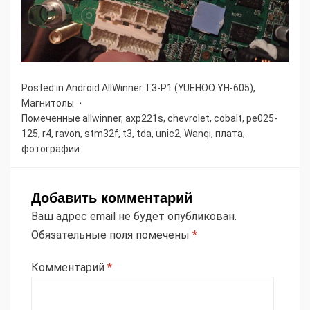
Posted in
Android AllWinner T3-P1 (YUEHOO YH-605)
,
Магнитолы
Помеченные
allwinner
,
axp221s
,
chevrolet
,
cobalt
,
pe025-
125
,
r4
,
ravon
,
stm32f
,
t3
,
tda
,
unic2
,
Wanqi
,
плата
,
фотографии
Добавить комментарий
Ваш адрес email не будет опубликован.
Обязательные поля помечены
*
Комментарий
*