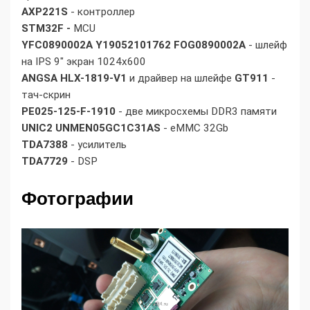
AXP221S
- контроллер
STM32F -
MCU
YFC0890002A Y19052101762 FOG0890002A
- шлейф
на IPS 9" экран 1024х600
ANGSA
HLX-1819-V1
и драйвер на шлейфе
GT911
-
тач-скрин
PE025-125-F-1910
- две микросхемы DDR3 памяти
UNIC2
UNMEN05GC1C31AS
- eMMC 32Gb
TDA7388
- усилитель
TDA7729
- DSP
Фотографии