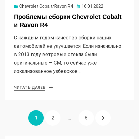
Опубликовано
Chevrolet Cobalt/Ravon R4
16.01.2022
Проблемы сборки Chevrolet Cobalt
и Ravon R4
С каждым годом качество сборки наших
автомобилей не улучшается. Если изначально
в 2013 году ветровые стекла были
оригинальные — GM, то сейчас уже
локализованное узбекское…
ЧИТАТЬ ДАЛЕЕ
Пагинация
СТРАНИЦА
СТРАНИЦА
СТРАНИЦА
СЛЕДУЮЩАЯ
1
2
…
5
записей
СТРАНИЦА