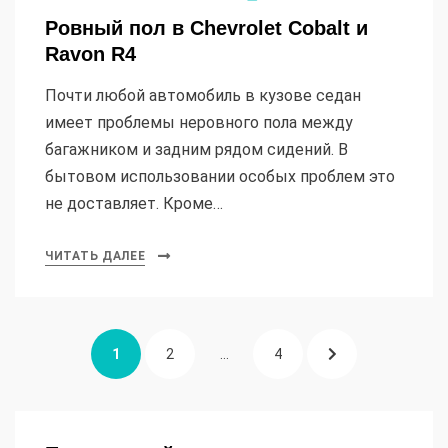
Ровный пол в Chevrolet Cobalt и
Ravon R4
Почти любой автомобиль в кузове седан
имеет проблемы неровного пола между
багажником и задним рядом сидений. В
бытовом использовании особых проблем это
не доставляет. Кроме…
ЧИТАТЬ ДАЛЕЕ
Пагинация
СТРАНИЦА
СТРАНИЦА
СТРАНИЦА
СЛЕДУЮЩАЯ
1
2
…
4
записей
СТРАНИЦА