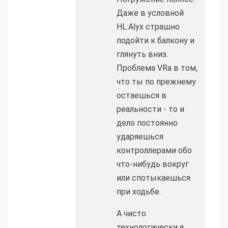
Даже в условной
HL:Alyx страшно
подойти к балкону и
глянуть вниз.
Проблема VRа в том,
что ты по прежнему
остаешься в
реальности - то и
дело постоянно
ударяешься
контроллерами обо
что-нибудь вокруг
или спотыкаешься
при ходьбе.
А чисто
технологически я