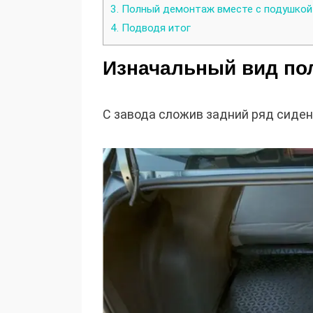
3.
Полный демонтаж вместе с подушкой 
4.
Подводя итог
Изначальный вид по
С завода сложив задний ряд сиде