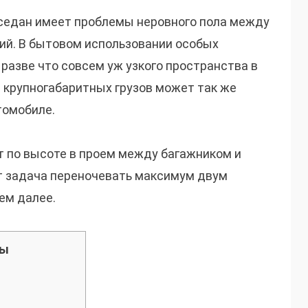
 седан имеет проблемы неровного пола между
ий. В бытовом использовании особых
 разве что совсем уж узкого пространства в
 крупногабаритных грузов может так же
томобиле.
т по высоте в проем между багажником и
ит задача переночевать максимум двум
ем далее.
цы