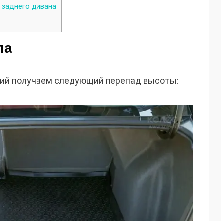
заднего дивана
ла
ний получаем следующий перепад высоты: