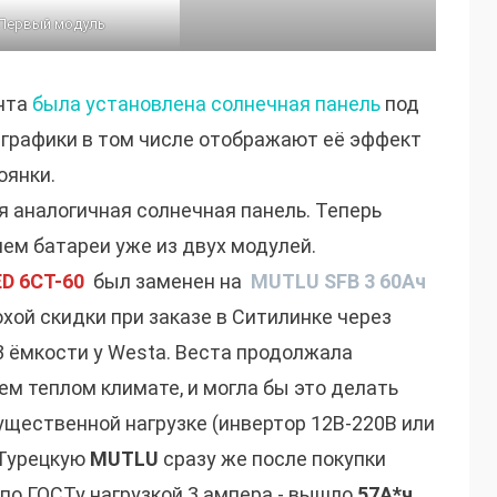
Первый модуль
нта
была установлена солнечная панель
под
 графики в том числе отображают её эффект
оянки.
я аналогичная солнечная панель. Теперь
ем батареи уже из двух модулей.
D 6CT-60
был заменен на
MUTLU SFB 3 60Ач
хой скидки при заказе в Ситилинке через
2/3 ёмкости у Westa. Веста продолжала
ем теплом климате, и могла бы это делать
ущественной нагрузке (инвертор 12В-220В или
 Турецкую
MUTLU
сразу же после покупки
по ГОСТу нагрузкой 3 ампера - вышло
57А*ч