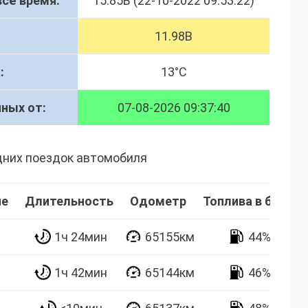
сё время:
15.85В (22-10-2022 09:53:22)
:
11.98В
:
13°C
нных от:
07-08-2026 09:37:40
дних поездок автомобиля
ие
Длительность
Одометр
Топлива в баке
1ч 24мин
65155км
44%
1ч 42мин
65144км
46%