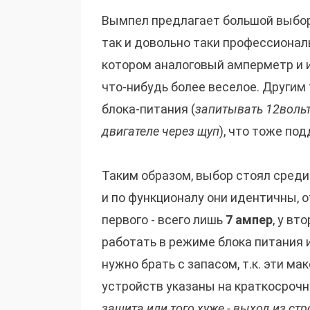
Вымпел предлагает большой выбор
так и довольно таки профессионал
котором аналоговый амперметр и и
что-нибудь более веселое. Другим
блока-питания (
запитывать 12воль
двигателе через щуп
), что тоже по
Таким образом, выбор стоял сред
и по функционалу они идентичны, о
первого - всего лишь
7 ампер
, у вто
работать в режиме блока питания 
нужно брать с запасом, т.к. эти м
устройств указаны на краткосрочн
защита или того хуже - выход из стр