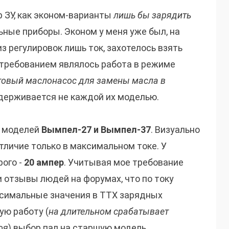
 ЗУ, как эконом-варианты
лишь бы зарядить
ьные приборы. Эконом у меня уже был, на
з регулировок лишь ток, захотелось взять
 требованием являлось работа в режиме
товый маслонасос для замены масла в
ддерживается не каждой их моделью.
и моделей
Вымпел-27 и Вымпел-37
. Визуально
тличие только в максимальном токе. У
рого -
20 ампер
. Учитывая мое требование
и отзывы людей на форумах, что по току
аксимальные значения в ТТХ зарядных
ую работу (
на длительном срабатывает
оя
) выбор пал на старшую модель.