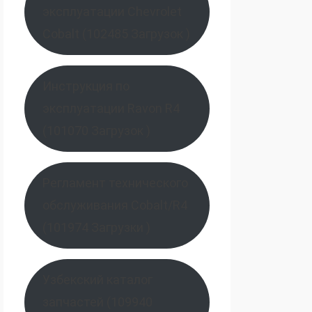
эксплуатации Chevrolet
Cobalt (102485 Загрузок )
Инструкция по
эксплуатации Ravon R4
(101070 Загрузок )
Регламент технического
обслуживания Cobalt/R4
(101974 Загрузки )
Узбекский каталог
запчастей (109940