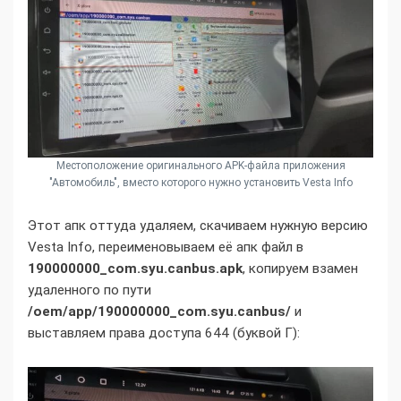
Местоположение оригинального APK-файла приложения
"Автомобиль", вместо которого нужно установить Vesta Info
Этот апк оттуда удаляем, скачиваем нужную версию
Vesta Info, переименовываем её апк файл в
190000000_com.syu.canbus.apk
, копируем взамен
удаленного по пути
/oem/app/190000000_com.syu.canbus/
и
выставляем права доступа 644 (буквой Г):