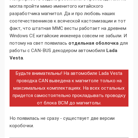
могла пройти мимо именитого китайского
разработчика магнитол. Да и про любовь наших
соотечественников к всяческой кастомизации и тот
факт, что штатная MMC весты работает на древнем
Windows CE китайские инженера совсем не забыли. И
потому на свет появилась
отдельная оболочка
для
работы с CAN-BUS декодером автомобиля
Lada
Vesta
.
Будьте внимательны! На автомобиле Lada Vesta
проводка CAN выведена к магнитоле только на
максимальных комплектациях. На всех остальных
придется самостоятельно прокладывать проводку
от блока ВСМ до магнитолы.
Но появилась не сразу - существует две версии
коробочки.