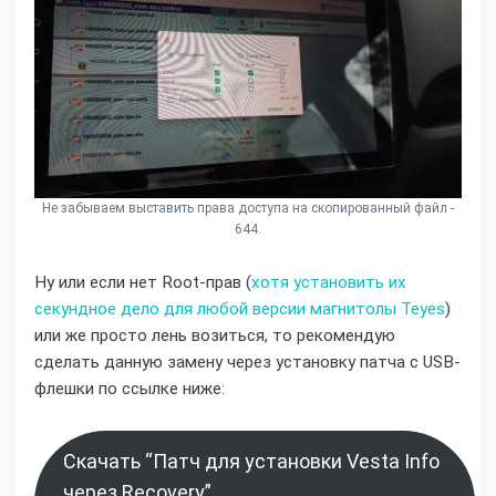
Не забываем выставить права доступа на скопированный файл -
644.
Ну или если нет Root-прав (
хотя установить их
секундное дело для любой версии магнитолы Teyes
)
или же просто лень возиться, то рекомендую
сделать данную замену через установку патча с USB-
флешки по ссылке ниже:
Скачать “Патч для установки Vesta Info
через Recovery”