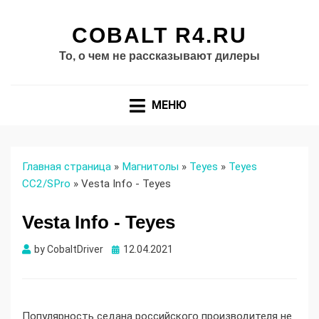
COBALT R4.RU
То, о чем не рассказывают дилеры
МЕНЮ
Главная страница
»
Магнитолы
»
Teyes
»
Teyes
СС2/SPro
»
Vesta Info - Teyes
Vesta Info - Teyes
Опубликовано
by
CobaltDriver
12.04.2021
Популярность седана российского производителя не