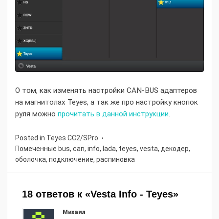
О том, как изменять настройки CAN-BUS адаптеров
на магнитолах Teyes, а так же про настройку кнопок
руля можно
прочитать в данной инструкции
.
Posted in
Teyes СС2/SPro
Помеченные
bus
,
can
,
info
,
lada
,
teyes
,
vesta
,
декодер
,
оболочка
,
подключение
,
распиновка
18 ответов к «Vesta Info - Teyes»
Михаил