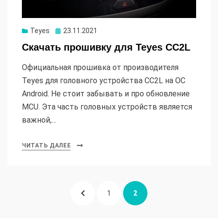
Опубликовано
Teyes
23.11.2021
Скачать прошивку для Teyes CC2L
Официальная прошивка от производителя
Teyes для головного устройства CC2L на ОС
Android. Не стоит забывать и про обновление
MCU. Эта часть головных устройств является
важной,…
ЧИТАТЬ ДАЛЕЕ
Пагинация
ПРЕДЫДУЩАЯ
СТРАНИЦА
СТРАНИЦА
1
2
записей
СТРАНИЦА