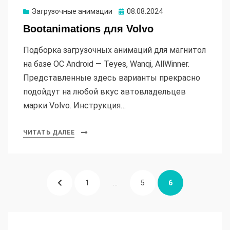
Опубликовано
Загрузочные анимации
08.08.2024
Bootanimations для Volvo
Подборка загрузочных анимаций для магнитол
на базе ОС Android — Teyes, Wanqi, AllWinner.
Представленные здесь варианты прекрасно
подойдут на любой вкус автовладельцев
марки Volvo. Инструкция…
ЧИТАТЬ ДАЛЕЕ
Пагинация
ПРЕДЫДУЩАЯ
СТРАНИЦА
СТРАНИЦА
СТРАНИЦА
1
…
5
6
записей
СТРАНИЦА