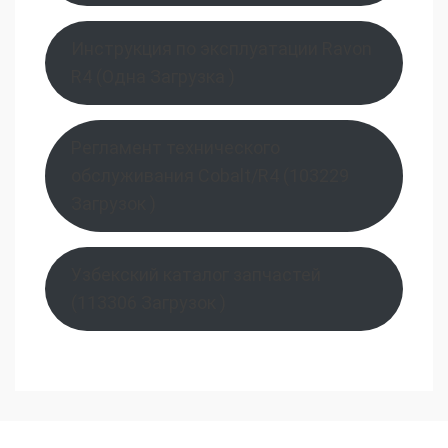
Инструкция по эксплуатации Ravon
R4 (Одна Загрузка )
Регламент технического
обслуживания Cobalt/R4 (103229
Загрузок )
Узбекский каталог запчастей
(113306 Загрузок )