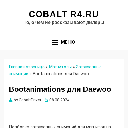
COBALT R4.RU
То, о чем не рассказывают дилеры
МЕНЮ
Главная страница
»
Магнитолы
»
Загрузочные
анимации
»
Bootanimations для Daewoo
Bootanimations для Daewoo
Опубликовано
by
CobaltDriver
08.08.2024
Подборка загрузочных анимаций для магнитол на