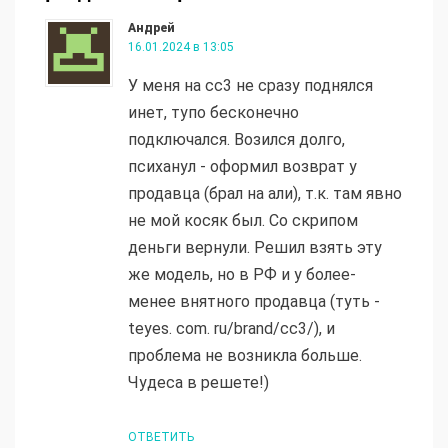
Андрей
16.01.2024 в 13:05
У меня на cc3 не сразу поднялся
инет, тупо бесконечно
подключался. Возился долго,
психанул - оформил возврат у
продавца (брал на али), т.к. там явно
не мой косяк был. Со скрипом
деньги вернули. Решил взять эту
же модель, но в РФ и у более-
менее внятного продавца (туть -
teyes. com. ru/brand/cc3/), и
проблема не возникла больше.
Чудеса в решете!)
ОТВЕТИТЬ