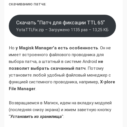
скачиванию патча:
Скачать “Патч для фиксации TTL 65”
YotaTTLFix.zip – Загружено 1135 раз – 13,25 КБ
Но
у Magisk Manager'а есть особенность
. Он не
имеет встроенного файлового проводника для
выбора патча, а штатный в системе Android
не
позволит выбрать скачанный патч
. Потому
установите любой удобный файловый менеджер с
функцией системного проводника, например,
X-plore
File Manager
.
Возвращаемся в Магиск, идем на вкладку модулей
(последняя снизу экрана) и жмем заветную кнопку
"
Установить из хранилища
":