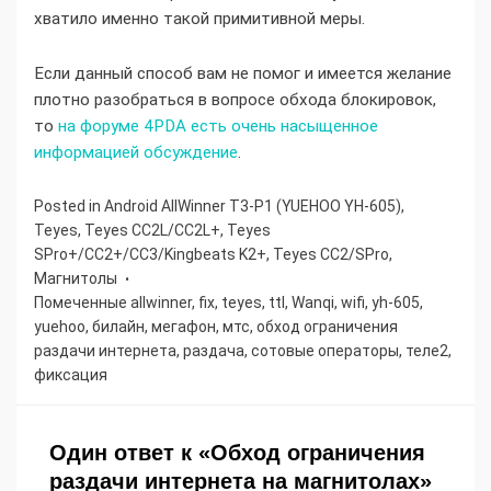
хватило именно такой примитивной меры.
Если данный способ вам не помог и имеется желание
плотно разобраться в вопросе обхода блокировок,
то
на форуме 4PDA есть очень насыщенное
информацией обсуждение
.
Posted in
Android AllWinner T3-P1 (YUEHOO YH-605)
,
Teyes
,
Teyes CC2L/CC2L+
,
Teyes
SPro+/CC2+/CC3/Kingbeats K2+
,
Teyes СС2/SPro
,
Магнитолы
Помеченные
allwinner
,
fix
,
teyes
,
ttl
,
Wanqi
,
wifi
,
yh-605
,
yuehoo
,
билайн
,
мегафон
,
мтс
,
обход ограничения
раздачи интернета
,
раздача
,
сотовые операторы
,
теле2
,
фиксация
Один ответ к «Обход ограничения
раздачи интернета на магнитолах»