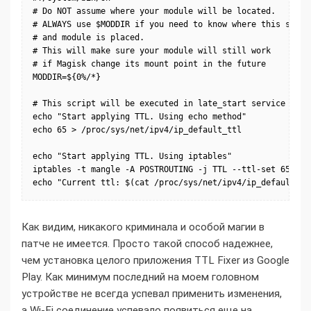
# Do NOT assume where your module will be located.

# ALWAYS use $MODDIR if you need to know where this script
# and module is placed.

# This will make sure your module will still work

# if Magisk change its mount point in the future

MODDIR=${0%/*}

# This script will be executed in late_start service mode

echo "Start applying TTL. Using echo method"

echo 65 > /proc/sys/net/ipv4/ip_default_ttl

echo "Start applying TTL. Using iptables"

iptables -t mangle -A POSTROUTING -j TTL --ttl-set 65

Как видим, никакого криминала и особой магии в
патче не имеется. Просто такой способ надежнее,
чем установка целого приложения TTL Fixer из Google
Play. Как минимум последний на моем головном
устройстве не всегда успевал применить изменения,
а Wi-Fi соединение успевало появиться еще на