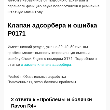
Ravon
'е избавились от подобного архаизма и
перенесли функцию звука поворотников и ремней на
штатную магнитолу.
Клапан адсорбера и ошибка
P0171
Имеет низкий ресурс, уже на 30-40-50тыс. км.
пробега может вызвать неправильную смесь и
ошибку Check Engine с номером 0171. Подробнее в
статье
о замене клапана адсорбера
.
Posted in
Обязательные доработки
Помеченные
r4
,
ravon
,
болячки
,
проблемы
2 ответа к «Проблемы и болячки
Ravon R4»