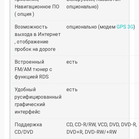
Навигационное ПО
опционально)
( опция )
Возможность
опционально (модем
GPS 3G
)
выхода в Интернет
, отображение
пробок на дороге
Встроенный
есть
FM/AM тюнер с
функцией RDS
Удобный
есть
русифицированный
графический
интерфейс
Поддержка
CD, CD-R/RW, VCD, DVD, DVD-R,
CD/DVD
DVD+R, DVD-RW/+RW