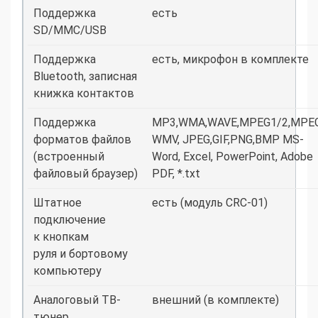
Поддержка
есть
SD/MMC/USB
Поддержка
есть, микрофон в комплекте
Bluetooth, записная
книжка контактов
Поддержка
MP3,WMA,WAVE,MPEG1/2,MPEG
форматов файлов
WMV, JPEG,GIF,PNG,BMP MS-
(встроенный
Word, Excel, PowerPoint, Adobe
файловый браузер)
PDF, *.txt
Штатное
есть (модуль CRC-01)
подключение
к кнопкам
руля и бортовому
компьютеру
Аналоговый ТВ-
внешний (в комплекте)
тюнер