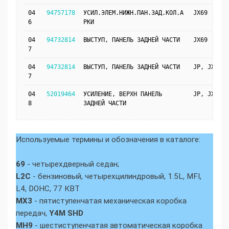
04
94757178
УСИЛ.ЭЛЕМ.НИЖН.ПАН.ЗАД.КОЛ.А
JX69
6
РКИ
04
94732814
ВЫСТУП, ПАНЕЛЬ ЗАДНЕЙ ЧАСТИ
JX69
7
04
94732814
ВЫСТУП, ПАНЕЛЬ ЗАДНЕЙ ЧАСТИ
JP, JX69
7
04
52019464
УСИЛЕНИЕ, ВЕРХН ПАНЕЛЬ
JP, JX69
8
ЗАДНЕЙ ЧАСТИ
Используемые термины и обозначения в каталоге:
69
- четырехдверный седан;
L2C
- бензиновый, четырехцилиндровый, 1.5L, MFI,
L4, DOHC, 77 КВТ
MX3
- пятиступенчатая механическая коробка
передач,
Y4M SHD
MH9
- шестиступенчатая автоматическая коробка