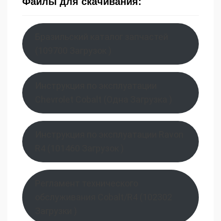
Файлы для скачивания:
Бразильский каталог запчастей
(109700 Загрузок )
Инструкция по эксплуатации
Chevrolet Cobalt (Одна Загрузка )
Инструкция по эксплуатации Ravon
R4 (101460 Загрузок )
Регламент технического
обслуживания Cobalt/R4 (102302
Загрузки )