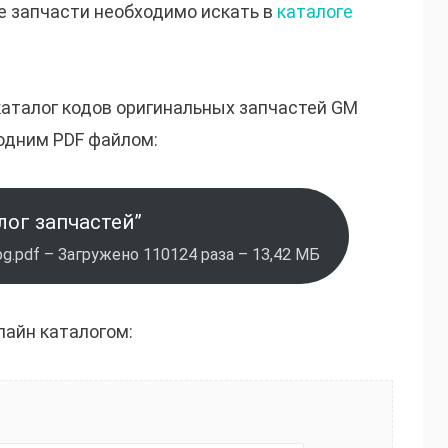
е запчасти необходимо искать в
каталоге
каталог кодов оригинальных запчастей GM
одним PDF файлом:
лог запчастей”
g.pdf – Загружено 110124 раза – 13,42 МБ
лайн каталогом: