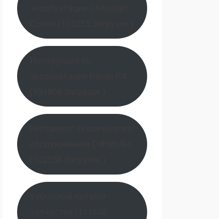
эксплуатации Chevrolet
Cobalt (103255 Загрузок )
Инструкция по
эксплуатации Ravon R4
(101808 Загрузок )
Регламент технического
обслуживания Cobalt/R4
(102556 Загрузок )
Узбекский каталог
запчастей (111640