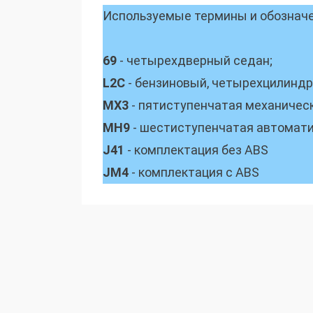
Используемые термины и обозначен
69
- четырехдверный седан;
L2C
- бензиновый, четырехцилиндров
MX3
- пятиступенчатая механичес
MH9
- шестиступенчатая автомати
J41
- комплектация без ABS
JM4
- комплектация с ABS