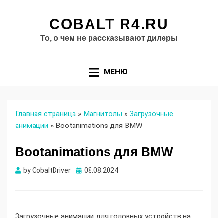
COBALT R4.RU
То, о чем не рассказывают дилеры
МЕНЮ
Главная страница
»
Магнитолы
»
Загрузочные
анимации
»
Bootanimations для BMW
Bootanimations для BMW
Опубликовано
by
CobaltDriver
08.08.2024
Загрузочные анимации для головных устройств на