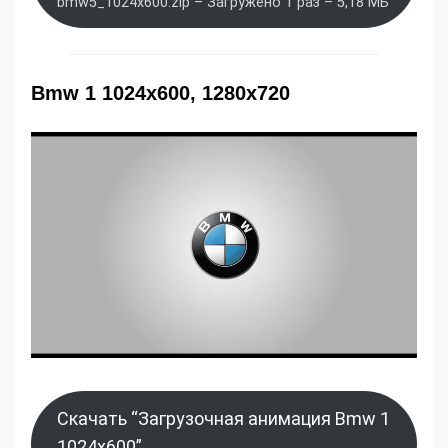
bmw5_1024x600.zip – Загружено 1 раз – 5,18 МБ
Bmw 1 1024x600, 1280x720
Скачать “Загрузочная анимация Bmw 1
1024x600”