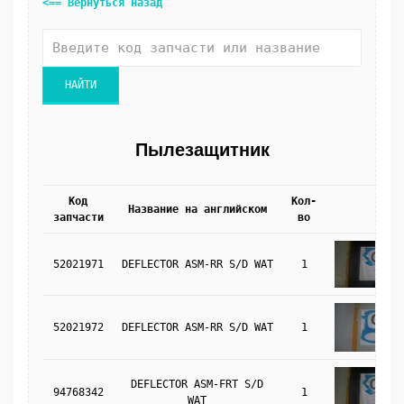
<== Вернуться назад
Пылезащитник
Код
Кол-
Название на английском
Фото
запчасти
во
52021971
DEFLECTOR ASM-RR S/D WAT
1
52021972
DEFLECTOR ASM-RR S/D WAT
1
DEFLECTOR ASM-FRT S/D
94768342
1
WAT