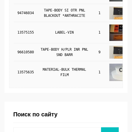
TAPE-BODY SI OTR PNL
94746034
1
BLACKOUT *ANTHRACITE
13575155
LABEL-VIN
1
TAPE-BODY H/PLR INR PNL
96610580
9
SND BARR
MATERIAL-BULK THERMAL
13575635
1
FILM
Поиск по сайту
Поиск