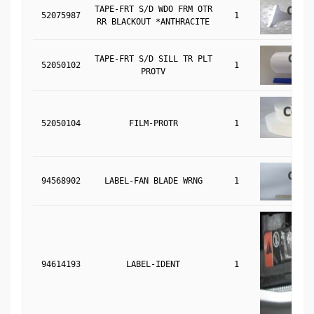
TAPE-FRT S/D WDO FRM OTR
52075987
1
RR BLACKOUT *ANTHRACITE
TAPE-FRT S/D SILL TR PLT
52050102
1
PROTV
52050104
FILM-PROTR
1
94568902
LABEL-FAN BLADE WRNG
1
94614193
LABEL-IDENT
1