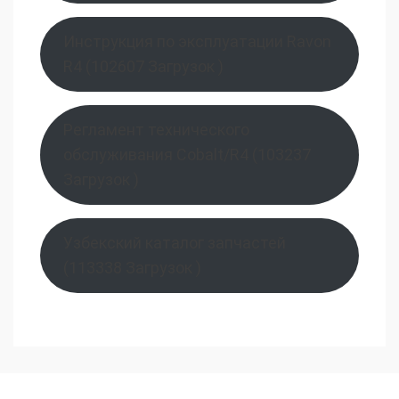
Инструкция по эксплуатации Ravon
R4 (102607 Загрузок )
Регламент технического
обслуживания Cobalt/R4 (103237
Загрузок )
Узбекский каталог запчастей
(113338 Загрузок )