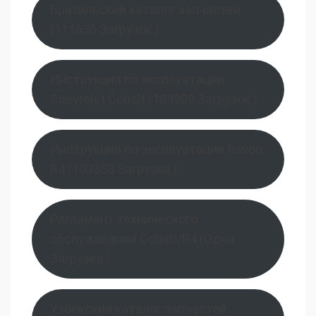
Бразильский каталог запчастей
(111636 Загрузок )
Инструкция по эксплуатации
Chevrolet Cobalt (104909 Загрузок )
Инструкция по эксплуатации Ravon
R4 (103353 Загрузки )
Регламент технического
обслуживания Cobalt/R4 (Одна
Загрузка )
Узбекский каталог запчастей