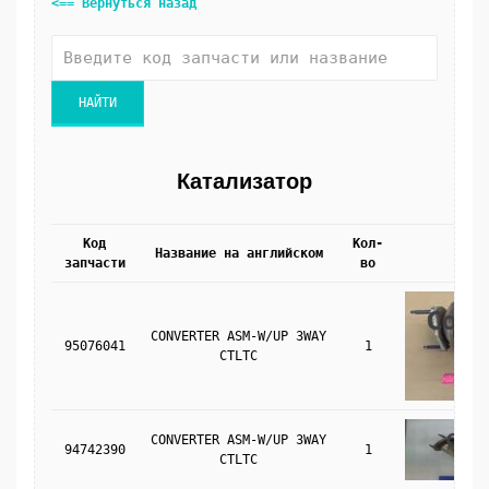
<== Вернуться назад
Катализатор
Код
Кол-
Название на английском
Фото
запчасти
во
CONVERTER ASM-W/UP 3WAY
95076041
1
CTLTC
CONVERTER ASM-W/UP 3WAY
94742390
1
CTLTC