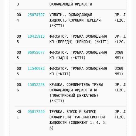
3
ОХЛАЖДАЮЩЕЙ ЖИДКОСТИ
00
25874797
УПЛОТН., ОХЛАЖДАЮЩАЯ
JP, JX69
4
ЖИДКОСТЬ КОРОБКИ ПЕРЕДАЧ
(L2C, MM1)
(*KIT1)
00
10415915
ФИКСАТОР, ТРУБКА ОХЛАЖДЕНИЯ
JP, JX69
5
КП (ПЕРЕДН) (НЕЙЛОН) (*KIT1)
(L2C, MM1)
00
96953677
ФИКСАТОР, ТРУБКА ОХЛАЖДЕНИЯ
JX69 (L2C,
5
КП (ЗАДН) (*KIT1)
MM1)
00
11546932
ФИКСАТОР, ТРУБКА ОХЛАЖДЕНИЯ
JX69 (L2C,
5
КП (*KIT1)
MM1)
00
15052228
КРЫШКА, СОЕДИНИТЕЛЬ ТРУБЫ
JP, JX69
6
ОХЛАЖДАЮЩЕЙ ЖИДКОСТИ КП
(L2C, MM1)
(ПЛАСТИКОВЫЙ ДЕРЖАТЕЛЬ)
(*KIT1)
K0
95017229
ТРУБКА, ВПУСК И ВЫПУСК
JP, JX69
1
ОХЛАДИТЕЛЯ ТРАНСМИССИОННОЙ
(L2C, MM1)
ЖИДКОСТИ (СОДЕРЖИТ 1, 4, 5,
6)