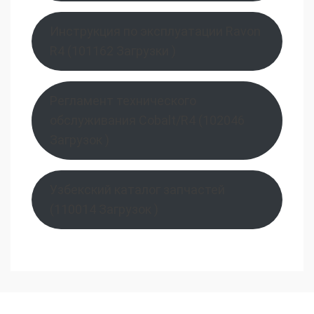
Инструкция по эксплуатации Ravon
R4 (101162 Загрузки )
Регламент технического
обслуживания Cobalt/R4 (102046
Загрузок )
Узбекский каталог запчастей
(110014 Загрузок )