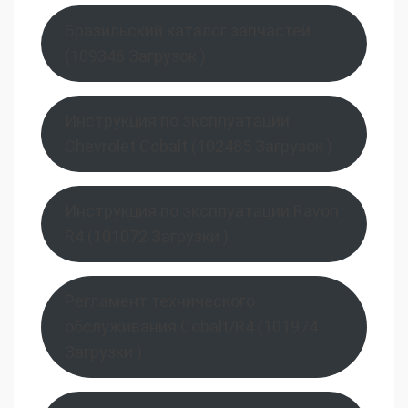
Бразильский каталог запчастей
(109346 Загрузок )
Инструкция по эксплуатации
Chevrolet Cobalt (102485 Загрузок )
Инструкция по эксплуатации Ravon
R4 (101072 Загрузки )
Регламент технического
обслуживания Cobalt/R4 (101974
Загрузки )