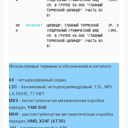
4
(ПОДРОБНЫЙ ГРАФИЧЕСКИЙ ВИД
(J41, LHD)
СМ. В ГРУППЕ 04.000 "ГЛАВНЫЙ
ТОРМОЗНОЙ ЦИЛИНДР" (ЧАСТЬ ИЗ
8)
00
94765407
ЦИЛИНДР, ГЛАВНЫЙ ТОРМОЗНОЙ
JP, JX69
4
(ПОДРОБНЫЙ ГРАФИЧЕСКИЙ ВИД
(JM4, LHD)
СМ. В ГРУППЕ 04.000 "ГЛАВНЫЙ
ТОРМОЗНОЙ ЦИЛИНДР" (ЧАСТЬ ИЗ
8)
Используемые термины и обозначения в каталоге:
69
- четырехдверный седан;
L2C
- бензиновый, четырехцилиндровый, 1.5L, MFI,
L4, DOHC, 77 КВТ
MX3
- пятиступенчатая механическая коробка
передач,
Y4M SHD
MH9
- шестиступенчатая автоматическая коробка
передач,
HMD, X24F (6T30)