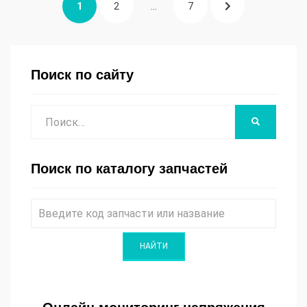
СТРАНИЦА
СТРАНИЦА
СТРАНИЦА
СЛЕДУЮЩАЯ
1
2
…
7
записей
СТРАНИЦА
Поиск по сайту
Поиск
НАЙТИ
Поиск по каталогу запчастей