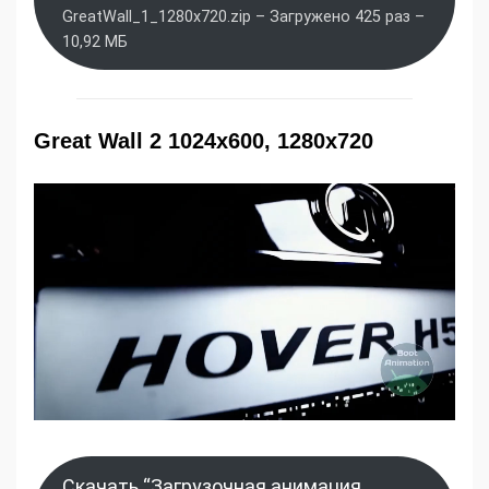
GreatWall_1_1280x720.zip – Загружено 425 раз –
10,92 МБ
Great Wall 2 1024x600, 1280x720
Скачать “Загрузочная анимация