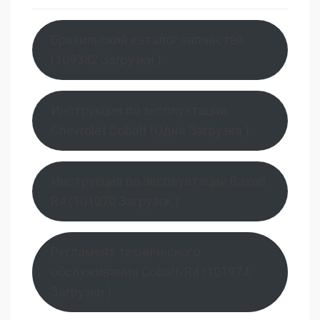
Бразильский каталог запчастей
(109342 Загрузки )
Инструкция по эксплуатации
Chevrolet Cobalt (Одна Загрузка )
Инструкция по эксплуатации Ravon
R4 (101070 Загрузок )
Регламент технического
обслуживания Cobalt/R4 (101974
Загрузки )