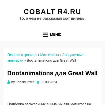
COBALT R4.RU
То, о чем не рассказывают дилеры
МЕНЮ
Главная страница
»
Магнитолы
»
Загрузочные
анимации
»
Bootanimations для Great Wall
Bootanimations для Great Wall
Опубликовано
by
CobaltDriver
08.08.2024
Подборка загрузочных анимаций для магнитол на