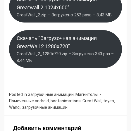
Greatwall 2 1024x600”
GreatWall_2.zip – Загружено 252 раза – 8,43 МБ
Скачать “Загрузочная анимация
GreatWall 2 1280x720”
GreatWall_2_1280x720.zip – Загружено 340 раз –
8,44 МБ
Posted in
Загрузочные анимации
,
Магнитолы
Помеченные
android
,
bootanimations
,
Great Wall
,
teyes
,
Wanqi
,
загрузочные анимации
Добавить комментарий