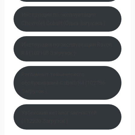
Инструкция по эксплуатации
Chevrolet Cobalt (Одна Загрузка )
Инструкция по эксплуатации Ravon
R4 (102108 Загрузок )
Регламент технического
обслуживания Cobalt/R4 (102796
Загрузок )
Узбекский каталог запчастей
(112220 Загрузок )