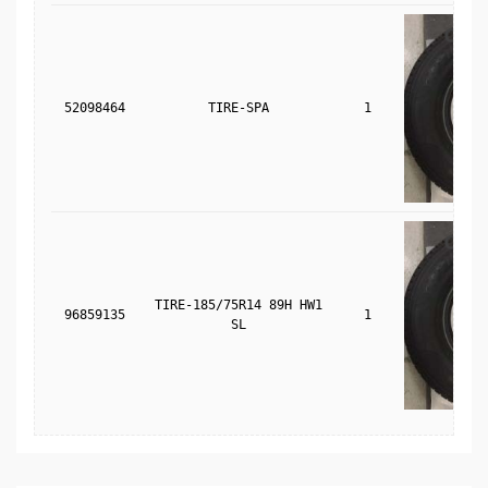
52098464
TIRE-SPA
1
TIRE-185/75R14 89H HW1
96859135
1
SL