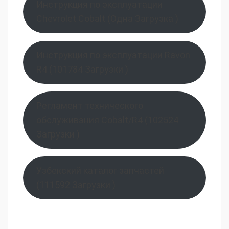
Инструкция по эксплуатации
Chevrolet Cobalt (Одна Загрузка )
Инструкция по эксплуатации Ravon
R4 (101784 Загрузки )
Регламент технического
обслуживания Cobalt/R4 (102524
Загрузки )
Узбекский каталог запчастей
(111592 Загрузки )