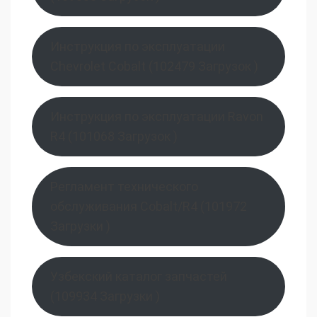
Инструкция по эксплуатации
Chevrolet Cobalt (102479 Загрузок )
Инструкция по эксплуатации Ravon
R4 (101068 Загрузок )
Регламент технического
обслуживания Cobalt/R4 (101972
Загрузки )
Узбекский каталог запчастей
(109934 Загрузки )