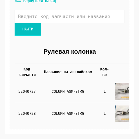
<== Вернуться назад
Рулевая колонка
Код
Кол-
Название на английском
Фото
запчасти
во
52040727
COLUMN ASM-STRG
1
52040728
COLUMN ASM-STRG
1