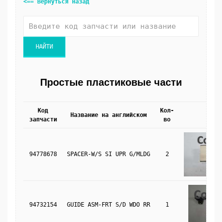
<== Вернуться назад
Простые пластиковые части
Код
Кол-
Название на английском
Фото
запчасти
во
94778678
SPACER-W/S SI UPR G/MLDG
2
94732154
GUIDE ASM-FRT S/D WDO RR
1