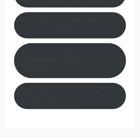
Инструкция по эксплуатации Ravon
R4 (101130 Загрузок )
Регламент технического
обслуживания Cobalt/R4 (102014
Загрузок )
Узбекский каталог запчастей
(109986 Загрузок )