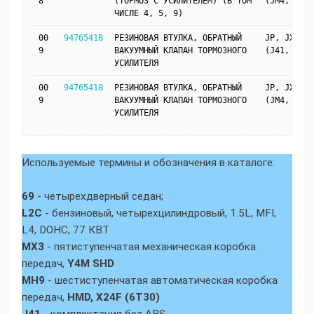
8
(ТОРМОЗ С УСИЛИТЕЛЕМ) (В ТОМ
(JM4, LHD)
ЧИСЛЕ 4, 5, 9)
00
94765418
РЕЗИНОВАЯ ВТУЛКА, ОБРАТНЫЙ
JP, JX69
9
ВАКУУМНЫЙ КЛАПАН ТОРМОЗНОГО
(J41, LHD)
УСИЛИТЕЛЯ
00
94765418
РЕЗИНОВАЯ ВТУЛКА, ОБРАТНЫЙ
JP, JX69
9
ВАКУУМНЫЙ КЛАПАН ТОРМОЗНОГО
(JM4, LHD)
УСИЛИТЕЛЯ
Используемые термины и обозначения в каталоге:
69
- четырехдверный седан;
L2C
- бензиновый, четырехцилиндровый, 1.5L, MFI,
L4, DOHC, 77 КВТ
MX3
- пятиступенчатая механическая коробка
передач,
Y4M SHD
MH9
- шестиступенчатая автоматическая коробка
передач,
HMD, X24F (6T30)