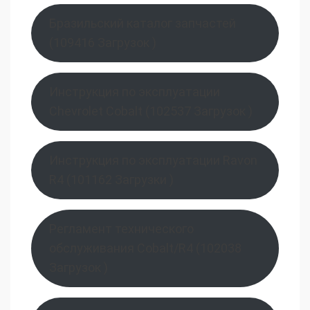
Бразильский каталог запчастей
(109416 Загрузок )
Инструкция по эксплуатации
Chevrolet Cobalt (102537 Загрузок )
Инструкция по эксплуатации Ravon
R4 (101162 Загрузки )
Регламент технического
обслуживания Cobalt/R4 (102038
Загрузок )