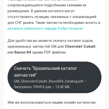
сопровождающаяся подробными схемами их
размещения. В данном каталоге могут
отсутствовать позиции, связанные с локализацией
для СНГ рынка. Такие запчасти необходимо искать в
каталоге узбекского завода УзАвтоСаноат
.
Для удобства вы можете скачать каталог кодов
оригинальных запчастей GM для
Chevrolet Cobalt
или
Ravon R4
одним PDF файлом:
Скачать “Бразильский каталог
запчастей”
GM_ChevroletCobalt_RavonR4_Catalog.pdf –
Загружено 109416 раз – 13,42 МБ
Или же воспользоваться нашим онлайн каталогом: