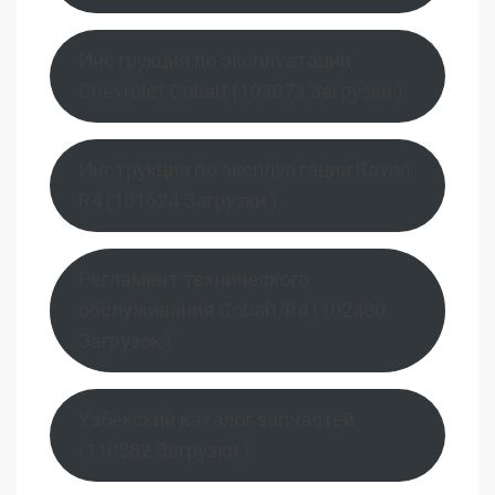
Инструкция по эксплуатации
Chevrolet Cobalt (103073 Загрузки )
Инструкция по эксплуатации Ravon
R4 (101624 Загрузки )
Регламент технического
обслуживания Cobalt/R4 (102400
Загрузок )
Узбекский каталог запчастей
(110882 Загрузки )