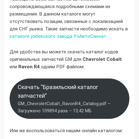
сопровождающаяся подробными схемами их
размещения. В данном каталоге могут
отсутствовать позиции, связанные с локализацией
для СНГ рынка. Такие запчасти необходимо искать в
каталоге узбекского завода УзАвтоСаноат
.
Для удобства вы можете скачать каталог кодов
оригинальных запчастей GM для
Chevrolet Cobalt
или
Ravon R4
одним PDF файлом:
Скачать “Бразильский каталог
запчастей”
GM_ChevroletCobalt_RavonR4_Catalog.pdf –
Загружено 109894 раза – 13,42 МБ
Или же воспользоваться нашим онлайн каталогом: