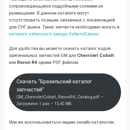
сопровождающаяся подробными схемами их
размещения. В данном каталоге могут
отсутствовать позиции, связанные с локализацией
для СНГ рынка. Такие запчасти необходимо искать в
каталоге узбекского завода УзАвтоСаноат
.
Для удобства вы можете скачать каталог кодов
оригинальных запчастей GM для
Chevrolet Cobalt
или
Ravon R4
одним PDF файлом:
Скачать “Бразильский каталог
запчастей”
GM_ChevroletCobalt_RavonR4_Catalog.pdf –
Загружено 1 раз – 13,42 МБ
Или же воспользоваться нашим онлайн каталогом: