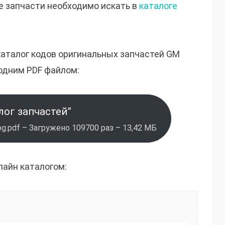
е запчасти необходимо искать в
каталоге
каталог кодов оригинальных запчастей GM
одним PDF файлом:
лог запчастей”
g.pdf – Загружено 109700 раз – 13,42 МБ
лайн каталогом: