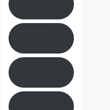
эксплуатации Chevrolet
Cobalt (Одна Загрузка )
Инструкция по
эксплуатации Ravon R4
(101460 Загрузок )
Регламент технического
обслуживания Cobalt/R4
(102298 Загрузок )
Узбекский каталог
запчастей (110406