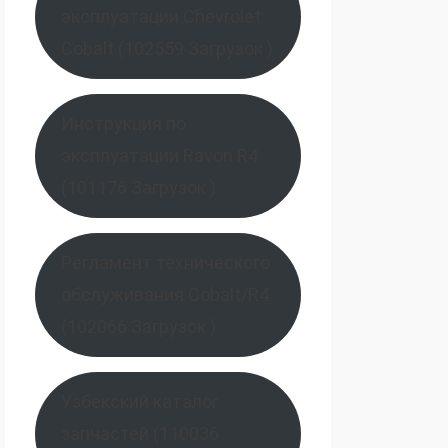
эксплуатации Chevrolet
Cobalt (102559 Загрузок )
Инструкция по
эксплуатации Ravon R4
(101176 Загрузок )
Регламент технического
обслуживания Cobalt/R4
(102066 Загрузок )
Узбекский каталог
запчастей (110036