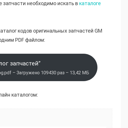
е запчасти необходимо искать в
каталоге
каталог кодов оригинальных запчастей GM
одним PDF файлом:
лог запчастей”
g.pdf – Загружено 109430 раз – 13,42 МБ
лайн каталогом: