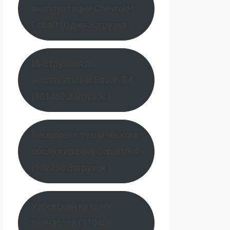
эксплуатации Chevrolet
Cobalt (Одна Загрузка )
Инструкция по
эксплуатации Ravon R4
(101460 Загрузок )
Регламент технического
обслуживания Cobalt/R4
(102298 Загрузок )
Узбекский каталог
запчастей (110406