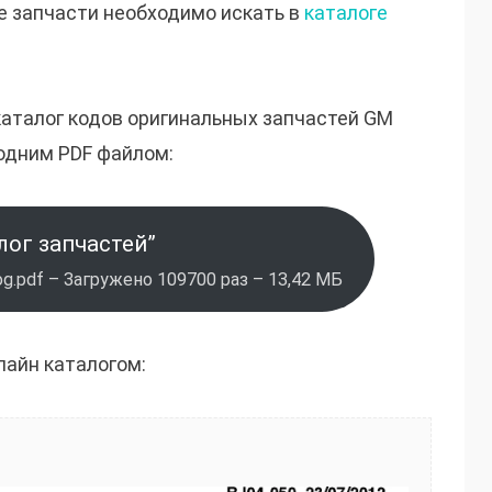
е запчасти необходимо искать в
каталоге
каталог кодов оригинальных запчастей GM
одним PDF файлом:
лог запчастей”
g.pdf – Загружено 109700 раз – 13,42 МБ
лайн каталогом: