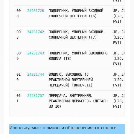
FV1)
00
24231726
ПОДШИПНИК, УПОРНЫЙ ВХОДНОЙ
JP, JX69
8
СОЛНЕЧНОЙ ШЕСТЕРНИ (T6)
(L2C, MH9,
FV1)
00
24231742
ПОДШИПНИК, УПОРНЫЙ ВХОДНОЙ
JP, JX69
8
СОЛНЕЧНОЙ ШЕСТЕРНИ (T7)
(L2C, MH9,
FV1)
00
24231743
ПОДШИПНИК, УПОРНЫЙ ВЫХОДНОГО
JP, JX69
9
ВОДИЛА (T8)
(L2C, MH9,
FV1)
01
24231744
ВОДИЛО, ВЫХОДНОЕ (С
JP, JX69
0
РЕАКТИВНОЙ ВНУТРЕННЕЙ
(L2C, MH9,
ПЕРЕДАЧЕЙ) (ВКЛЮЧ.11)
FV1)
01
24231757
ПЕРЕДАЧА, ВНУТРЕННЯЯ,
JP, JX69
1
РЕАКТИВНЫЙ ДЕРЖАТЕЛЬ (ДЕТАЛЬ
(L2C, MH9,
ИЗ 10)
FV1)
Используемые термины и обозначения в каталоге: