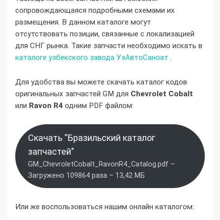
сопровождающаяся подробными схемами их
размещения. В данном каталоге могут
отсутствовать позиции, связанные с локализацией
для СНГ рынка. Такие запчасти необходимо искать в
каталоге узбекского завода УзАвтоСаноат
.
Для удобства вы можете скачать каталог кодов
оригинальных запчастей GM для
Chevrolet Cobalt
или
Ravon R4
одним PDF файлом:
Скачать “Бразильский каталог
запчастей”
GM_ChevroletCobalt_RavonR4_Catalog.pdf –
Загружено 109864 раза – 13,42 МБ
Или же воспользоваться нашим онлайн каталогом: