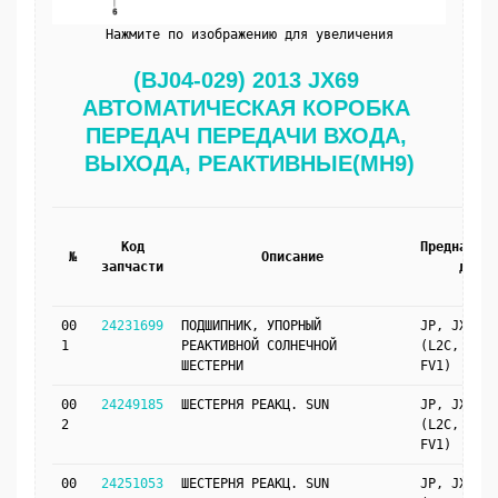
Нажмите по изображению для увеличения
(BJ04-029) 2013 JX69 
АВТОМАТИЧЕСКАЯ КОРОБКА 
ПЕРЕДАЧ ПЕРЕДАЧИ ВХОДА, 
ВЫХОДА, РЕАКТИВНЫЕ(MH9)
Код
Предназнач
№
Описание
запчасти
для
00
24231699
ПОДШИПНИК, УПОРНЫЙ
JP, JX69
1
РЕАКТИВНОЙ СОЛНЕЧНОЙ
(L2C, MH9,
ШЕСТЕРНИ
FV1)
00
24249185
ШЕСТЕРНЯ РЕАКЦ. SUN
JP, JX69
2
(L2C, MH9,
FV1)
00
24251053
ШЕСТЕРНЯ РЕАКЦ. SUN
JP, JX69