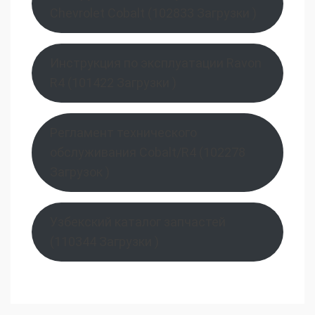
Chevrolet Cobalt (102833 Загрузки )
Инструкция по эксплуатации Ravon
R4 (101422 Загрузки )
Регламент технического
обслуживания Cobalt/R4 (102278
Загрузок )
Узбекский каталог запчастей
(110344 Загрузки )