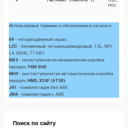
4
(ЧАСТИЧНО) (ГЕНЕРАТОР 1)
(L2C, MH9,
FV1)
Используемые термины и обозначения в каталоге:
69
- четырехдверный седан;
L2C
- бензиновый, четырехцилиндровый, 1.5L, MFI,
L4, DOHC, 77 КВТ
MX3
- пятиступенчатая механическая коробка
передач,
Y4M SHD
MH9
- шестиступенчатая автоматическая коробка
передач,
HMD, X24F (6T30)
J41
- комплектация без ABS
JM4
- комплектация с ABS
Поиск по сайту