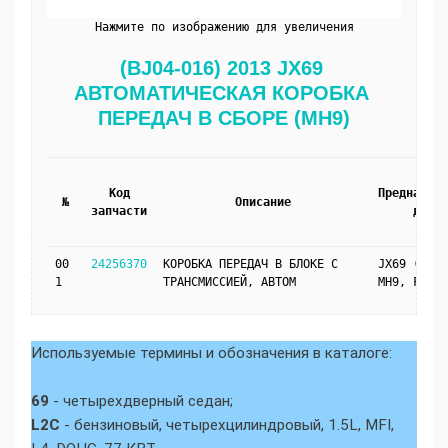
Нажмите по изображению для увеличения
(BJ04-016) 2013 JX69 
АВТОМАТИЧЕСКАЯ КОРОБКА 
ПЕРЕДАЧ В СБОРЕ (MH9)
Код
Предназнач
№
Описание
запчасти
для
00
24256370
КОРОБКА ПЕРЕДАЧ В БЛОКЕ С
JX69 (L2C,
1
ТРАНСМИССИЕЙ, АВТОМ
MH9, FV1)
Используемые термины и обозначения в каталоге:
69
- четырехдверный седан;
L2C
- бензиновый, четырехцилиндровый, 1.5L, MFI,