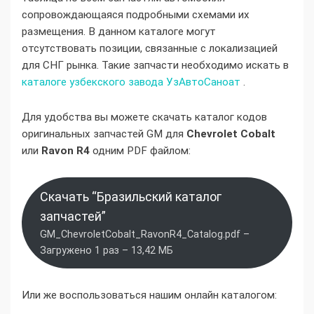
сопровождающаяся подробными схемами их
размещения. В данном каталоге могут
отсутствовать позиции, связанные с локализацией
для СНГ рынка. Такие запчасти необходимо искать в
каталоге узбекского завода УзАвтоСаноат
.
Для удобства вы можете скачать каталог кодов
оригинальных запчастей GM для
Chevrolet Cobalt
или
Ravon R4
одним PDF файлом:
Скачать “Бразильский каталог
запчастей”
GM_ChevroletCobalt_RavonR4_Catalog.pdf –
Загружено 1 раз – 13,42 МБ
Или же воспользоваться нашим онлайн каталогом: