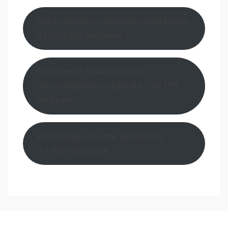
Инструкция по эксплуатации Ravon
R4 (102459 Загрузок )
Регламент технического
обслуживания Cobalt/R4 (103135
Загрузок )
Узбекский каталог запчастей
(113020 Загрузок )