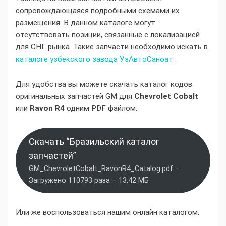
сопровождающаяся подробными схемами их
размещения. В данном каталоге могут
отсутствовать позиции, связанные с локализацией
для СНГ рынка. Такие запчасти необходимо искать в
каталоге узбекского завода УзАвтоСаноат
.
Для удобства вы можете скачать каталог кодов
оригинальных запчастей GM для
Chevrolet Cobalt
или
Ravon R4
одним PDF файлом:
Скачать “Бразильский каталог
запчастей”
GM_ChevroletCobalt_RavonR4_Catalog.pdf –
Загружено 110793 раза – 13,42 МБ
Или же воспользоваться нашим онлайн каталогом: